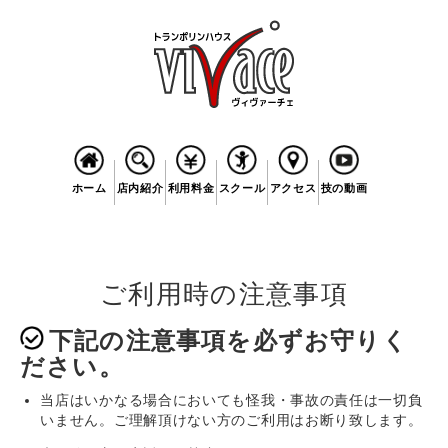
ホーム
店内紹介
利用料金
スクール
アクセス
技の動画
春日井店
滝ノ水店
春日井店
滝ノ水店
春日井店
滝ノ水店
春日井店
滝ノ水店
ご利用時の注意事項
下記の注意事項を必ずお守りく
ださい。
当店はいかなる場合においても怪我・事故の責任は一切負
いません。ご理解頂けない方のご利用はお断り致します。